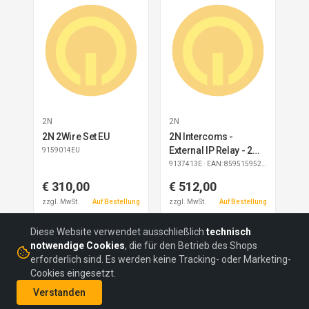
2N
2N
2N 2Wire Set EU
2N Intercoms -
External IP Relay - 2
9159014EU
output, 2 input, HTTPS
9137413E
· EAN: 8595159522883
support, POE
€ 310,00
€ 512,00
zzgl. MwSt.
Auf Bestellung
zzgl. MwSt.
Auf Bestellung
Diese Website verwendet ausschließlich
technisch
notwendige Cookies
, die für den Betrieb des Shops
erforderlich sind. Es werden keine Tracking- oder Marketing-
Cookies eingesetzt.
©
2026
headON Communications GmbH
Verstanden
AGBs
Datenschutz
Impressum