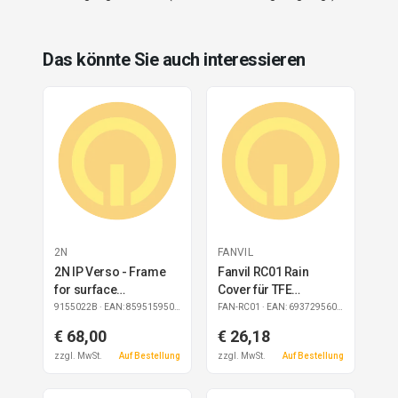
Das könnte Sie auch interessieren
2N
FANVIL
2N IP Verso - Frame
Fanvil RC01 Rain
for surface
Cover für TFE
installation, 2 modules
i61/i62/i63/i64
9155022B
· EAN: 8595159509495
FAN-RC01
· EAN: 6937295604849
black
Türsprechstelle
€ 68,00
€ 26,18
zzgl. MwSt.
Auf Bestellung
zzgl. MwSt.
Auf Bestellung