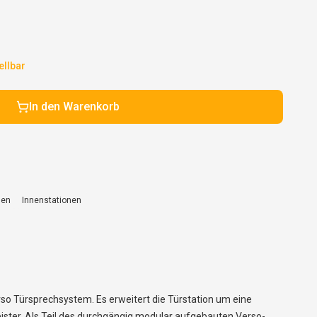
ellbar
In den Warenkorb
len
Innenstationen
so Türsprechsystem. Es erweitert die Türstation um eine
eister. Als Teil des durchgängig modular aufgebauten Verso-