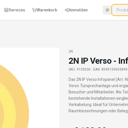
Services
Warenkorb
Anmelden
2N
2N IP Verso - In
SKU:
9155030
· EAN: 8595159503899
Das 2N IP Verso Infopanel (Art.-
Verso Türsprechanlage und ergän
Besucher und Mitarbeiter. Als Te
bestehende Installationen eingli
Verkabelung. Ideal für Unternehm
Raumbezeichnungen oder Belegu