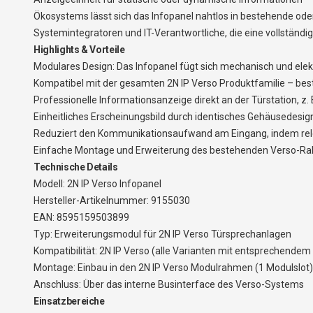
Ökosystems lässt sich das Infopanel nahtlos in bestehende oder
Systemintegratoren und IT-Verantwortliche, die eine vollständi
Highlights & Vorteile
Modulares Design: Das Infopanel fügt sich mechanisch und elek
Kompatibel mit der gesamten 2N IP Verso Produktfamilie – bes
Professionelle Informationsanzeige direkt an der Türstation
Einheitliches Erscheinungsbild durch identisches Gehäusedesig
Reduziert den Kommunikationsaufwand am Eingang, indem rele
Einfache Montage und Erweiterung des bestehenden Verso-Ra
Technische Details
Modell: 2N IP Verso Infopanel
Hersteller-Artikelnummer: 9155030
EAN: 8595159503899
Typ: Erweiterungsmodul für 2N IP Verso Türsprechanlagen
Kompatibilität: 2N IP Verso (alle Varianten mit entsprechend
Montage: Einbau in den 2N IP Verso Modulrahmen (1 Modulslot)
Anschluss: Über das interne Businterface des Verso-Systems
Einsatzbereiche