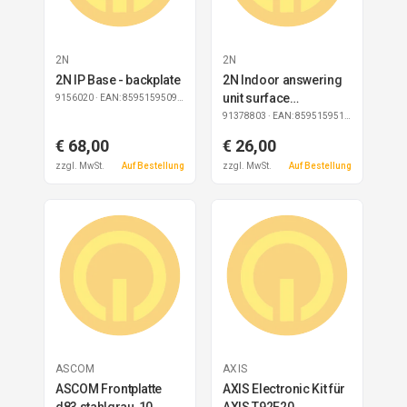
2N
2N
2N IP Base - backplate
2N Indoor answering
unit surface
9156020
· EAN: 8595159509259
installation box
91378803
· EAN: 8595159517483
€ 68,00
€ 26,00
zzgl. MwSt.
Auf Bestellung
zzgl. MwSt.
Auf Bestellung
ASCOM
AXIS
ASCOM Frontplatte
AXIS Electronic Kit für