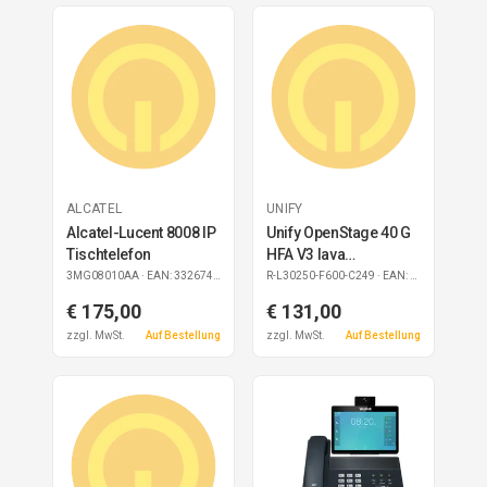
ALCATEL
UNIFY
Alcatel-Lucent 8008 IP
Unify OpenStage 40 G
Tischtelefon
HFA V3 lava
refurbished
3MG08010AA
· EAN: 3326744923564
R-L30250-F600-C249
· EAN: 4050026029918
€ 175,00
€ 131,00
zzgl. MwSt.
Auf Bestellung
zzgl. MwSt.
Auf Bestellung