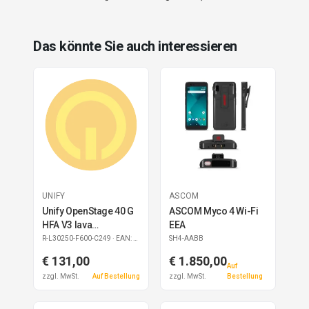
Das könnte Sie auch interessieren
UNIFY
ASCOM
Unify OpenStage 40 G
ASCOM Myco 4 Wi-Fi
HFA V3 lava
EEA
refurbished
R-L30250-F600-C249
· EAN: 4050026029918
SH4-AABB
€ 131,00
€ 1.850,00
Auf
zzgl. MwSt.
Auf Bestellung
zzgl. MwSt.
Bestellung