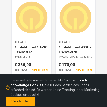
ALCATEL
ALCATEL
Alcatel-Lucent ALE-30
Alcatel-Lucent 8008 IP
Essential IP
Tischtelefon
Tischtelefon
3ML37030AB
3MG08010AA
· EAN: 3326744923564
€ 336,00
€ 175,00
zzgl. MwSt.
Auf Bestellung
zzgl. MwSt.
Auf Bestellung
Diese Website verwendet ausschließlich
technisch
notwendige Cookies
, die für den Betrieb des Shops
erforderlich sind. Es werden keine Tracking- oder Marketing-
Cookies eingesetzt.
©
2026
headON Communications GmbH
Verstanden
AGBs
Datenschutz
Impressum