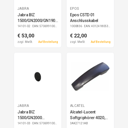
JABRA
EPOS
Jabra BIZ
Epos CSTD 01
1500/GN2000/GN1900
Anschlusskabel
Leder-Ohrkissen 10
14101-02
· EAN: 5706991002164
1000836
· EAN: 4012418053628
Stk.
€ 53,00
€ 22,00
zzgl. MwSt.
Auf Bestellung
zzgl. MwSt.
Auf Bestellung
JABRA
ALCATEL
Jabra BIZ
Alcatel-Lucent
1500/GN2000
Softgriphörer 4020,
Windschutz
4035 Reflexes
14101-03
· EAN: 5706991003109
3AK27121AB