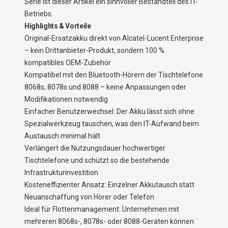
Serie ist dieser Artikel ein sinnvoller Bestandteil des IT-
Betriebs.
Highlights & Vorteile
Original-Ersatzakku direkt von Alcatel-Lucent Enterprise
– kein Drittanbieter-Produkt, sondern 100 %
kompatibles OEM-Zubehör
Kompatibel mit den Bluetooth-Hörern der Tischtelefone
8068s, 8078s und 8088 – keine Anpassungen oder
Modifikationen notwendig
Einfacher Benutzerwechsel: Der Akku lässt sich ohne
Spezialwerkzeug tauschen, was den IT-Aufwand beim
Austausch minimal hält
Verlängert die Nutzungsdauer hochwertiger
Tischtelefone und schützt so die bestehende
Infrastrukturinvestition
Kosteneffizienter Ansatz: Einzelner Akkutausch statt
Neuanschaffung von Hörer oder Telefon
Ideal für Flottenmanagement: Unternehmen mit
mehreren 8068s-, 8078s- oder 8088-Geräten können