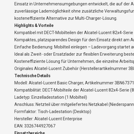
Einsatz in Unternehmensumgebungen entwickelt, die auf der A
zuverlässige Lademöglichkeit ohne zusätzliche Verwaltungsfunk
kosteneffiziente Alternative zur Multi-Charger-Lösung.
Highlights & Vorteile
Kompatibel mit DECT-Mobilteilen der Alcatel-Lucent 82x4-Serie
Kompaktes, platzsparendes Design für den Einsatz direkt am A
Einfache Bedienung: Mobilteil einlegen – Ladevorgang startet 
Ideal als Zweit- oder Ersatzlader zur flexiblen Erweiterung bes
Kosteneffiziente Lösung für Unternehmen, die einzelne Arbeits
Originales Alcatel-Lucent Zubehör (Herstellerartikelnummer 3B
Technische Details
Modell: Alcatel-Lucent Basic Charger, Artikelnummer 3BN673
Kompatibilität: DECT-Mobilteile der Alcatel-Lucent 82x4-Serie 
Ladetyp: Einzelladestation (1 Mobilteil)
Anschluss: Netzteil über mitgeliefertes Netzkabel (Niederspa
Formfaktor: Tisch-Ladestation (Desktop)
Hersteller: Alcatel-Lucent Enterprise
EAN: 3326744927067
Einsatzbereiche