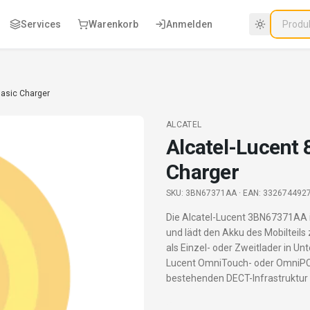
Services
Warenkorb
Anmelden
Basic Charger
ALCATEL
Alcatel-Lucent 
Charger
SKU:
3BN67371AA
· EAN: 332674492
Die Alcatel-Lucent 3BN67371AA is
und lädt den Akku des Mobilteils 
als Einzel- oder Zweitlader in Un
Lucent OmniTouch- oder OmniPCX
bestehenden DECT-Infrastruktur e