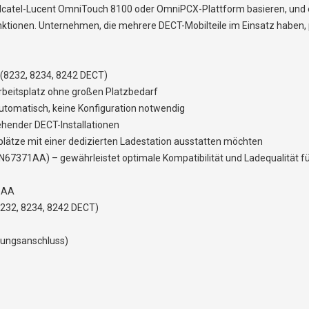
lcatel-Lucent OmniTouch 8100 oder OmniPCX-Plattform basieren, und e
tionen. Unternehmen, die mehrere DECT-Mobilteile im Einsatz haben, pr
 (8232, 8234, 8242 DECT)
rbeitsplatz ohne großen Platzbedarf
automatisch, keine Konfiguration notwendig
tehender DECT-Installationen
plätze mit einer dedizierten Ladestation ausstatten möchten
N67371AA) – gewährleistet optimale Kompatibilität und Ladequalität fü
71AA
(8232, 8234, 8242 DECT)
nnungsanschluss)