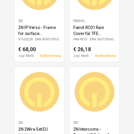
2N
FANVIL
2N IP Verso - Frame
Fanvil RC01 Rain
for surface
Cover für TFE
installation, 2 modules
i61/i62/i63/i64
9155022B
· EAN: 8595159509495
FAN-RC01
· EAN: 6937295604849
black
Türsprechstelle
€ 68,00
€ 26,18
zzgl. MwSt.
Auf Bestellung
zzgl. MwSt.
Auf Bestellung
2N
2N
2N 2Wire Set EU
2N Intercoms -