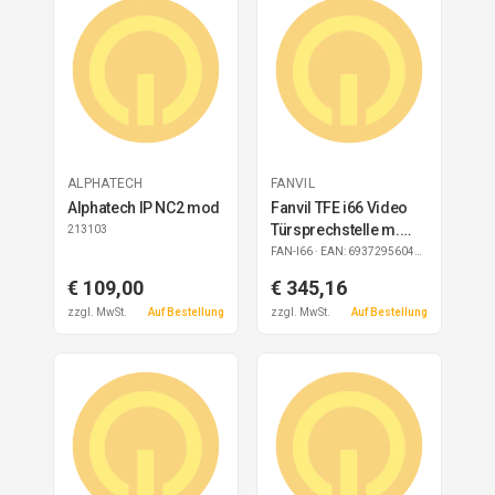
ALPHATECH
FANVIL
Alphatech IP NC2 mod
Fanvil TFE i66 Video
Türsprechstelle m.
213103
Gesichtserkennung
FAN-I66
· EAN: 6937295604955
SIP PoE
€ 109,00
€ 345,16
zzgl. MwSt.
Auf Bestellung
zzgl. MwSt.
Auf Bestellung