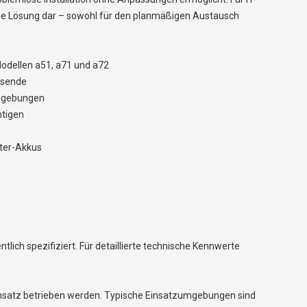
ene Lösung dar – sowohl für den planmäßigen Austausch
odellen a51, a71 und a72
ngsende
Umgebungen
htigen
eter-Akkus
lich spezifiziert. Für detaillierte technische Kennwerte
einsatz betrieben werden. Typische Einsatzumgebungen sind