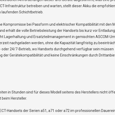
T-Infrastruktur betreiben und warten, stellt dieser Akku die empfohl
m laufenden Schichtbetrieb.
e Kompromisse bei Passform und elektrischer Kompatibilität mit den M
nd erhält die volle Betriebsleistung der Handsets bis kurz vor Entladu
nfacht Lagerhaltung und Ersatzteilmanagement in gemischten ASCOM-
zeit nachgeladen werden, ohne die Kapazität langfristig zu beeinträc
t- oder 24/7-Betrieb, wo Handsets durchgehend verfügbar sein müssen
tung der Gerätekompatibilität und keine Einschränkungen durch Drittanbi
 in Stunden sind für dieses Modell seitens des Herstellers nicht öffent
 beim Hersteller.
DECT-Handsets der Serien a51, a71 oder a72 im professionellen Dauer