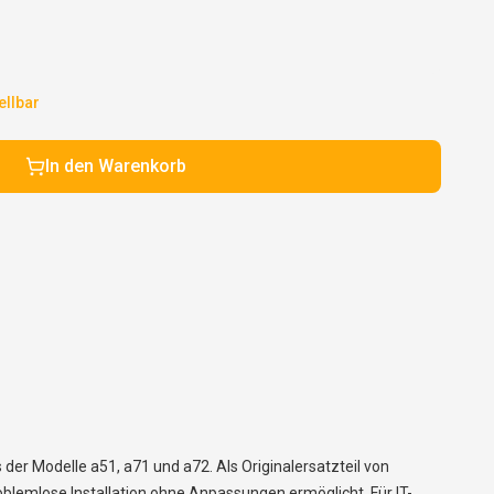
ellbar
In den Warenkorb
r Modelle a51, a71 und a72. Als Originalersatzteil von
lemlose Installation ohne Anpassungen ermöglicht. Für IT-