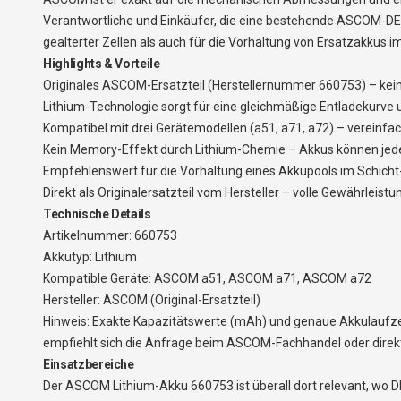
Verantwortliche und Einkäufer, die eine bestehende ASCOM-DEC
gealterter Zellen als auch für die Vorhaltung von Ersatzakkus i
Highlights & Vorteile
Originales ASCOM-Ersatzteil (Herstellernummer 660753) – kein
Lithium-Technologie sorgt für eine gleichmäßige Entladekurve u
Kompatibel mit drei Gerätemodellen (a51, a71, a72) – verei
Kein Memory-Effekt durch Lithium-Chemie – Akkus können jeder
Empfehlenswert für die Vorhaltung eines Akkupools im Schich
Direkt als Originalersatzteil vom Hersteller – volle Gewährleis
Technische Details
Artikelnummer: 660753
Akkutyp: Lithium
Kompatible Geräte: ASCOM a51, ASCOM a71, ASCOM a72
Hersteller: ASCOM (Original-Ersatzteil)
Hinweis: Exakte Kapazitätswerte (mAh) und genaue Akkulaufzeiten
empfiehlt sich die Anfrage beim ASCOM-Fachhandel oder direkt
Einsatzbereiche
Der ASCOM Lithium-Akku 660753 ist überall dort relevant, wo 