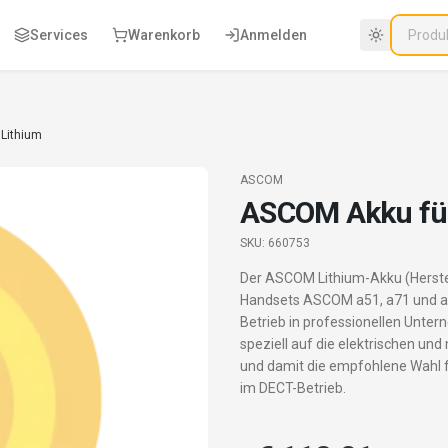
Services
Warenkorb
Anmelden
 Lithium
ASCOM
ASCOM Akku für
SKU:
660753
Der ASCOM Lithium-Akku (Herstel
Handsets ASCOM a51, a71 und a7
Betrieb in professionellen Unte
speziell auf die elektrischen u
und damit die empfohlene Wahl 
im DECT-Betrieb.