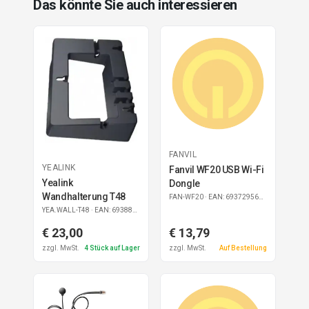
Das könnte Sie auch interessieren
FANVIL
YEALINK
Fanvil WF20 USB Wi-Fi
Yealink
Dongle
Wandhalterung T48
FAN-WF20
· EAN: 6937295601640
YEA.WALL-T48
· EAN: 6938818301184
€ 23,00
€ 13,79
zzgl. MwSt.
4
Stück auf Lager
zzgl. MwSt.
Auf Bestellung