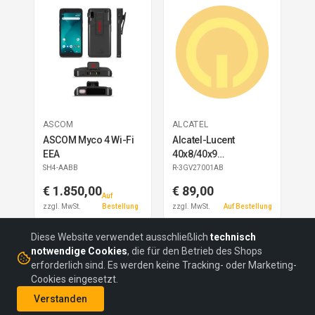
ASCOM
ALCATEL
ASCOM Myco 4 Wi-Fi
Alcatel-Lucent
EEA
40x8/40x9
Beistellmodul 10 ref
SH4-AABB
R-3GV27001AB
€ 1.850,00
€ 89,00
Auf
zzgl. MwSt.
Bestellung
zzgl. MwSt.
Auf Bestellung
Diese Website verwendet ausschließlich
technisch
notwendige Cookies
, die für den Betrieb des Shops
erforderlich sind. Es werden keine Tracking- oder Marketing-
Cookies eingesetzt.
©
2026
headON Communications GmbH
Verstanden
AGBs
Datenschutz
Impressum