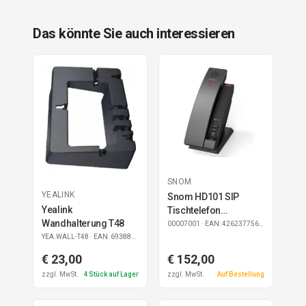
Das könnte Sie auch interessieren
SNOM
YEALINK
Snom HD101 SIP
Yealink
Tischtelefon
Wandhalterung T48
schnurlos
00007001
· EAN: 4262377560501
YEA.WALL-T48
· EAN: 6938818301184
€ 23,00
€ 152,00
zzgl. MwSt.
4
Stück auf Lager
zzgl. MwSt.
Auf Bestellung