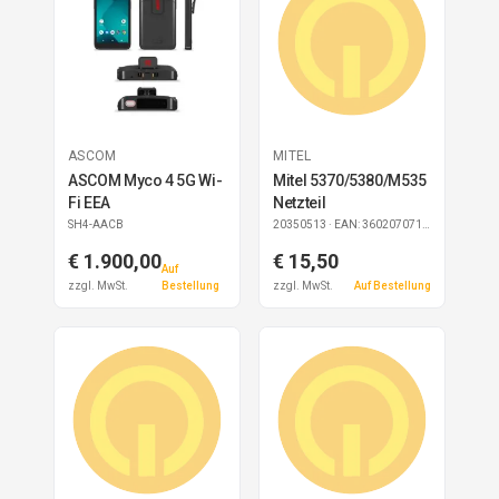
ASCOM
MITEL
ASCOM Myco 4 5G Wi-
Mitel 5370/5380/M535
Fi EEA
Netzteil
SH4-AACB
20350513
· EAN: 3602070712356
€ 1.900,00
€ 15,50
Auf
zzgl. MwSt.
Bestellung
zzgl. MwSt.
Auf Bestellung