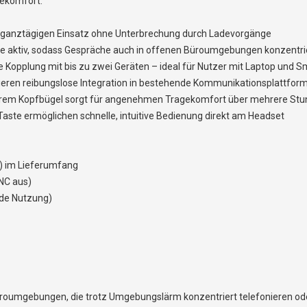
ekomfort.
ht ganztägigen Einsatz ohne Unterbrechung durch Ladevorgänge
e aktiv, sodass Gespräche auch in offenen Büroumgebungen konzentri
ige Kopplung mit bis zu zwei Geräten – ideal für Nutzer mit Laptop und
tieren reibungslose Integration in bestehende Kommunikationsplattfo
barem Kopfbügel sorgt für angenehmen Tragekomfort über mehrere St
aste ermöglichen schnelle, intuitive Bedienung direkt am Headset
B) im Lieferumfang
ANC aus)
nde Nutzung)
 Büroumgebungen, die trotz Umgebungslärm konzentriert telefonieren 