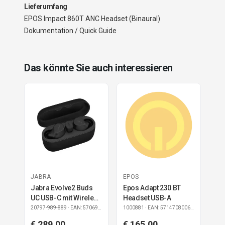
Lieferumfang
EPOS Impact 860T ANC Headset (Binaural)
Dokumentation / Quick Guide
Das könnte Sie auch interessieren
JABRA
EPOS
Jabra Evolve2 Buds
Epos Adapt 230 BT
UC USB-C mit Wireless
Headset USB-A
Charging Pad
20797-989-889
· EAN: 5706991026610
1000881
· EAN: 5714708006831
€ 289,00
€ 165,00