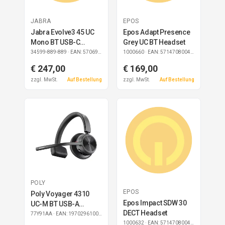
JABRA
EPOS
Jabra Evolve3 45 UC
Epos Adapt Presence
Mono BT USB-C
Grey UC BT Headset
Headset inkl.
34599-889-889
· EAN: 5706991036053
1000660
· EAN: 5714708004615
Ladestation
€ 247,00
€ 169,00
zzgl. MwSt.
Auf Bestellung
zzgl. MwSt.
Auf Bestellung
POLY
EPOS
Poly Voyager 4310
Epos Impact SDW 30
UC-M BT USB-A
DECT Headset
Headset
77Y91AA
· EAN: 197029610034
1000632
· EAN: 5714708004332