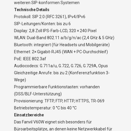
weiteren SIP-konformen Systemen
Technische Details
Protokoll: SIP 2.0 (RFC 3261), IPv4/IPv6
SIP-Leitungen/Konten: bis zu 6
Display: 2,8 Zoll IPS-Farb-LCD, 320 × 240 Pixel
WLAN: Dual-Band 802.11 a/b/g/n/ac (2,4 GHz & 5 GHz)
Bluetooth: integriert (für Headsets und Mobilgeräte)
Ethernet: 2× Gigabit-RJ45 (WAN + PC-Durchschleif)
PoE: IEEE 802.3af
Audiocodecs: G.711a/u, G.722, G.726, G.729A, Opus
Gleichzeitige Anrufe: bis zu 2 (Konferenzfunktion 3-
Wege)
Programmierbare Funktionstasten: vorhanden
(DSS/BLF-Unterstützung)
Provisionierung: TFTP, FTP, HTTP, HTTPS, TR-069
Betriebstemperatur: 0 °C bis 40 °C
Einsatzbereiche
Das Fanvil V60W eignet sich besonders für
Büroarbeitsplätze, an denen keine Netzwerkkabel für