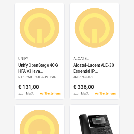
UNIFY
ALCATEL
Unify OpenStage 40 G
Alcatel-Lucent ALE-30
HFA V3 lava
Essential IP
refurbished
Tischtelefon
R-L30250-F600-C249
· EAN: 4050026029918
3ML37030AB
€ 131,00
€ 336,00
zzgl. MwSt.
Auf Bestellung
zzgl. MwSt.
Auf Bestellung