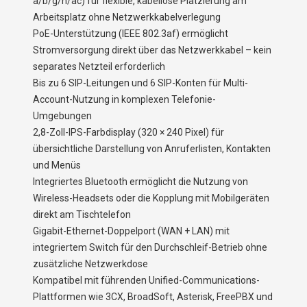
a/b/g/n/ac) für flexible, kabellose Platzierung am
Arbeitsplatz ohne Netzwerkkabelverlegung
PoE-Unterstützung (IEEE 802.3af) ermöglicht
Stromversorgung direkt über das Netzwerkkabel – kein
separates Netzteil erforderlich
Bis zu 6 SIP-Leitungen und 6 SIP-Konten für Multi-
Account-Nutzung in komplexen Telefonie-
Umgebungen
2,8-Zoll-IPS-Farbdisplay (320 × 240 Pixel) für
übersichtliche Darstellung von Anruferlisten, Kontakten
und Menüs
Integriertes Bluetooth ermöglicht die Nutzung von
Wireless-Headsets oder die Kopplung mit Mobilgeräten
direkt am Tischtelefon
Gigabit-Ethernet-Doppelport (WAN + LAN) mit
integriertem Switch für den Durchschleif-Betrieb ohne
zusätzliche Netzwerkdose
Kompatibel mit führenden Unified-Communications-
Plattformen wie 3CX, BroadSoft, Asterisk, FreePBX und