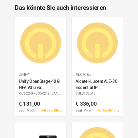
Das könnte Sie auch interessieren
UNIFY
ALCATEL
Unify OpenStage 40 G
Alcatel-Lucent ALE-30
HFA V3 lava
Essential IP
refurbished
Tischtelefon
R-L30250-F600-C249
· EAN: 4050026029918
3ML37030AB
€ 131,00
€ 336,00
zzgl. MwSt.
Auf Bestellung
zzgl. MwSt.
Auf Bestellung