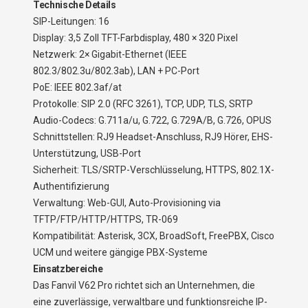
Technische Details
SIP-Leitungen: 16
Display: 3,5 Zoll TFT-Farbdisplay, 480 × 320 Pixel
Netzwerk: 2× Gigabit-Ethernet (IEEE
802.3/802.3u/802.3ab), LAN + PC-Port
PoE: IEEE 802.3af/at
Protokolle: SIP 2.0 (RFC 3261), TCP, UDP, TLS, SRTP
Audio-Codecs: G.711a/u, G.722, G.729A/B, G.726, OPUS
Schnittstellen: RJ9 Headset-Anschluss, RJ9 Hörer, EHS-
Unterstützung, USB-Port
Sicherheit: TLS/SRTP-Verschlüsselung, HTTPS, 802.1X-
Authentifizierung
Verwaltung: Web-GUI, Auto-Provisioning via
TFTP/FTP/HTTP/HTTPS, TR-069
Kompatibilität: Asterisk, 3CX, BroadSoft, FreePBX, Cisco
UCM und weitere gängige PBX-Systeme
Einsatzbereiche
Das Fanvil V62 Pro richtet sich an Unternehmen, die
eine zuverlässige, verwaltbare und funktionsreiche IP-