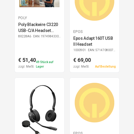
POLY
Poly Blackwire C3220
USB-C/A Headset
EPOS
(Bulk)
8X228A6
· EAN: 197498433073
Epos Adapt 160T USB
II Headset
1000901
· EAN: 5714708007029
€ 51,40
€ 69,00
49
Stück auf
zzgl. MwSt.
Lager
zzgl. MwSt.
Auf Bestellung
EPOS