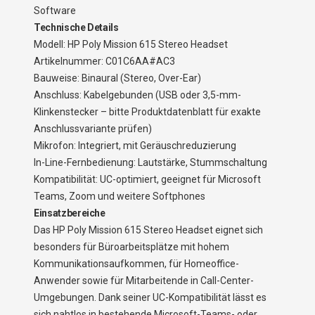
Software
Technische Details
Modell: HP Poly Mission 615 Stereo Headset
Artikelnummer: C01C6AA#AC3
Bauweise: Binaural (Stereo, Over-Ear)
Anschluss: Kabelgebunden (USB oder 3,5-mm-
Klinkenstecker – bitte Produktdatenblatt für exakte
Anschlussvariante prüfen)
Mikrofon: Integriert, mit Geräuschreduzierung
In-Line-Fernbedienung: Lautstärke, Stummschaltung
Kompatibilität: UC-optimiert, geeignet für Microsoft
Teams, Zoom und weitere Softphones
Einsatzbereiche
Das HP Poly Mission 615 Stereo Headset eignet sich
besonders für Büroarbeitsplätze mit hohem
Kommunikationsaufkommen, für Homeoffice-
Anwender sowie für Mitarbeitende in Call-Center-
Umgebungen. Dank seiner UC-Kompatibilität lässt es
sich nahtlos in bestehende Microsoft-Teams- oder