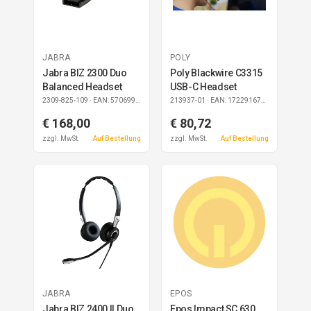
JABRA
POLY
Jabra BIZ 2300 Duo
Poly Blackwire C3315
Balanced Headset
USB-C Headset
2309-825-109
· EAN: 5706991016406
213937-01
· EAN: 17229167728
€ 168,00
€ 80,72
zzgl. MwSt.
Auf Bestellung
zzgl. MwSt.
Auf Bestellung
JABRA
EPOS
Jabra BIZ 2400 II Duo
Epos Impact SC 630