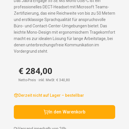
Das Jabra Engage 55 SE MS Mono USB-C ist ein
professionelles DECT-Headset mit Microsoft Teams-
Zertifizierung, das eine Reichweite von bis zu 50 Metern
und erstklassige Sprachqualität für anspruchsvolle
Büro- und Contact-Center-Umgebungen bietet. Das
leichte Mono-Design mit ergonomischem Tragekomfort
macht es zur idealen Lösung für lange Arbeitstage, bei
denen unterbrechungsfreie Kommunikation im
Vordergrund steht.
€ 284,00
Netto-Preis · inkl. MwSt:
€ 340,80
Derzeit nicht auf Lager – bestellbar
In den Warenkorb
Versand innerhalb von 24h