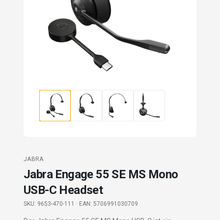
JABRA
Jabra Engage 55 SE MS Mono
USB-C Headset
SKU:
9653-470-111
· EAN: 5706991030709