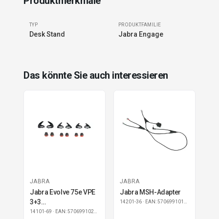
Produktmerkmale
TYP
PRODUKTFAMILIE
Desk Stand
Jabra Engage
Das könnte Sie auch interessieren
JABRA
JABRA
Jabra Evolve 75e VPE
Jabra MSH-Adapter
3+3
14201-36
· EAN: 5706991014655
EarGels+EarWings
14101-69
· EAN: 5706991021301