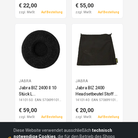
€ 22,00
€ 55,00
zzgl. MwSt.
Auf Bestellung
zzgl. MwSt.
Auf Bestellung
JABRA
JABRA
Jabra BIZ 2400 II 10
Jabra BIZ 2400
Stück L
Headsetbeutel Stoff 10
Schaumstoffohrkissen
Stück
14101-50
· EAN: 5706991019049
14101-40
· EAN: 5706991017267
€ 59,00
€ 20,00
zzgl. MwSt.
Auf Bestellung
zzgl. MwSt.
Auf Bestellung
Diese Website verwendet ausschließlich
technisch
notwendige Cookies
, die für den Betrieb des Shops