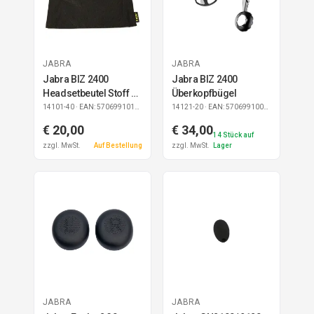
JABRA
JABRA
Jabra BIZ 2400
Jabra BIZ 2400
Headsetbeutel Stoff 10
Überkopfbügel
Stück
14101-40
· EAN: 5706991017267
14121-20
· EAN: 5706991009408
€ 20,00
€ 34,00
14
Stück auf
zzgl. MwSt.
Auf Bestellung
zzgl. MwSt.
Lager
JABRA
JABRA