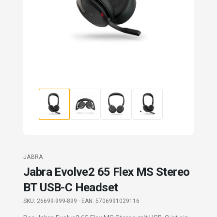
JABRA
Jabra Evolve2 65 Flex MS Stereo
BT USB-C Headset
SKU:
26699-999-899
· EAN: 5706991029116