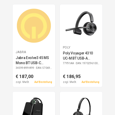
POLY
JABRA
Poly Voyager 4310
Jabra Evolve3 45 MS
UC-M BT USB-A
Mono BT USB-C
Headset
77Y91AA
· EAN: 197029610034
Headset
34599-899-899
· EAN: 5706991036121
€ 187,00
€ 186,95
zzgl. MwSt.
Auf Bestellung
zzgl. MwSt.
Auf Bestellung