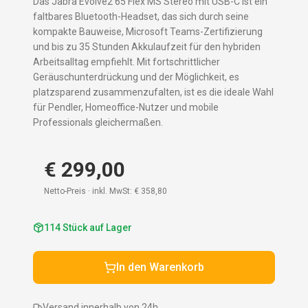
Das Jabra Evolve2 65 Flex MS Stereo mit USB-C ist ein
faltbares Bluetooth-Headset, das sich durch seine
kompakte Bauweise, Microsoft Teams-Zertifizierung
und bis zu 35 Stunden Akkulaufzeit für den hybriden
Arbeitsalltag empfiehlt. Mit fortschrittlicher
Geräuschunterdrückung und der Möglichkeit, es
platzsparend zusammenzufalten, ist es die ideale Wahl
für Pendler, Homeoffice-Nutzer und mobile
Professionals gleichermaßen.
€ 299,00
Netto-Preis · inkl. MwSt:
€ 358,80
114
Stück auf Lager
In den Warenkorb
Versand innerhalb von 24h