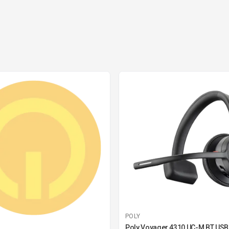
POLY
Poly Voyager 4310 UC-M BT USB