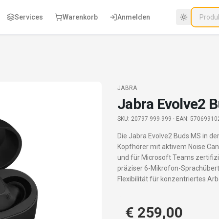
Services
Warenkorb
Anmelden
JABRA
Jabra Evolve2 
SKU:
20797-999-999
· EAN: 57069910
Die Jabra Evolve2 Buds MS in der
Kopfhörer mit aktivem Noise Canc
und für Microsoft Teams zertifiz
präziser 6-Mikrofon-Sprachüber
Flexibilität für konzentriertes A
€ 259,00