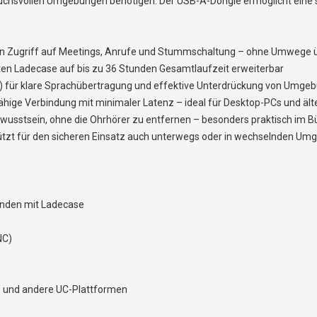
ruchsvollen Umgebungen benötigen. Der USB-A-Dongle ermöglicht eine 
igen Zugriff auf Meetings, Anrufe und Stummschaltung – ohne Umwege 
rten Ladecase auf bis zu 36 Stunden Gesamtlaufzeit erweiterbar
C) für klare Sprachübertragung und effektive Unterdrückung von Umg
-fähige Verbindung mit minimaler Latenz – ideal für Desktop-PCs und ä
wusstsein, ohne die Ohrhörer zu entfernen – besonders praktisch im Bü
hützt für den sicheren Einsatz auch unterwegs oder in wechselnden U
tunden mit Ladecase
NC)
s und andere UC-Plattformen