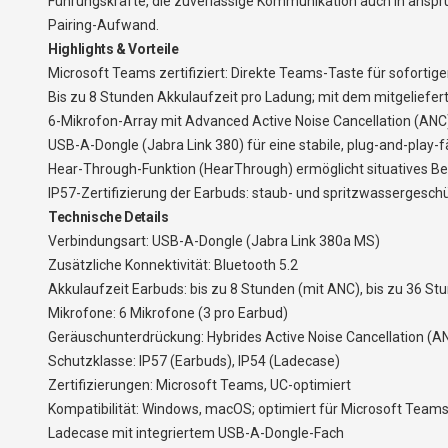
Führungskräfte, die zuverlässige Kommunikation auch in ansp
Pairing-Aufwand.
Highlights & Vorteile
Microsoft Teams zertifiziert: Direkte Teams-Taste für sofort
Bis zu 8 Stunden Akkulaufzeit pro Ladung; mit dem mitgeliefe
6-Mikrofon-Array mit Advanced Active Noise Cancellation (AN
USB-A-Dongle (Jabra Link 380) für eine stabile, plug-and-play
Hear-Through-Funktion (HearThrough) ermöglicht situatives Be
IP57-Zertifizierung der Earbuds: staub- und spritzwassergesc
Technische Details
Verbindungsart: USB-A-Dongle (Jabra Link 380a MS)
Zusätzliche Konnektivität: Bluetooth 5.2
Akkulaufzeit Earbuds: bis zu 8 Stunden (mit ANC), bis zu 36 S
Mikrofone: 6 Mikrofone (3 pro Earbud)
Geräuschunterdrückung: Hybrides Active Noise Cancellation (A
Schutzklasse: IP57 (Earbuds), IP54 (Ladecase)
Zertifizierungen: Microsoft Teams, UC-optimiert
Kompatibilität: Windows, macOS; optimiert für Microsoft Team
Ladecase mit integriertem USB-A-Dongle-Fach