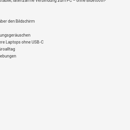
stabile, latenzarme Verbindung zum PC – ohne Bluetooth-
über den Bildschirm
ebungsgeräuschen
ltere Laptops ohne USB-C
roalltag
mgebungen