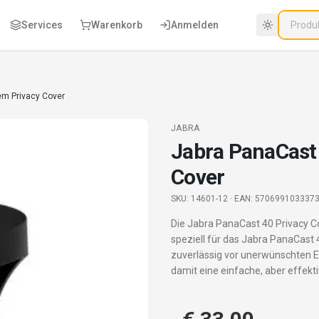
Services
Warenkorb
Anmelden
em Privacy Cover
JABRA
Jabra PanaCast 
Cover
SKU:
14601-12
· EAN: 570699103337
Die Jabra PanaCast 40 Privacy C
speziell für das Jabra PanaCast
zuverlässig vor unerwünschten Ei
damit eine einfache, aber effek