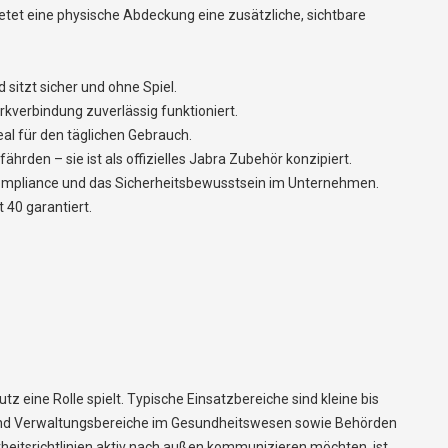
t eine physische Abdeckung eine zusätzliche, sichtbare
itzt sicher und ohne Spiel.
verbindung zuverlässig funktioniert.
l für den täglichen Gebrauch.
den – sie ist als offizielles Jabra Zubehör konzipiert.
r Compliance und das Sicherheitsbewusstsein im Unternehmen.
 40 garantiert.
 eine Rolle spielt. Typische Einsatzbereiche sind kleine bis
nd Verwaltungsbereiche im Gesundheitswesen sowie Behörden
heitsrichtlinien aktiv nach außen kommunizieren möchten, ist