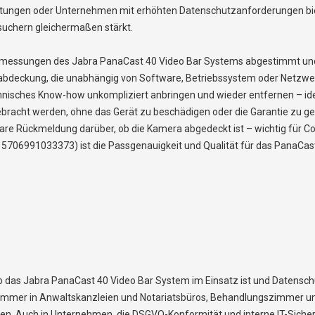
tungen oder Unternehmen mit erhöhten Datenschutzanforderungen biete
suchern gleichermaßen stärkt.
Abmessungen des Jabra PanaCast 40 Video Bar Systems abgestimmt und s
bdeckung, die unabhängig von Software, Betriebssystem oder Netzwerk
isches Know-how unkompliziert anbringen und wieder entfernen – idea
cht werden, ohne das Gerät zu beschädigen oder die Garantie zu gefähr
chtbare Rückmeldung darüber, ob die Kamera abgedeckt ist – wichtig fü
: 5706991033373) ist die Passgenauigkeit und Qualität für das PanaCast
o das Jabra PanaCast 40 Video Bar System im Einsatz ist und Datenschutz
mmer in Anwaltskanzleien und Notariatsbüros, Behandlungszimmer u
en. Auch in Unternehmen, die DSGVO-Konformität und interne IT-Sicher