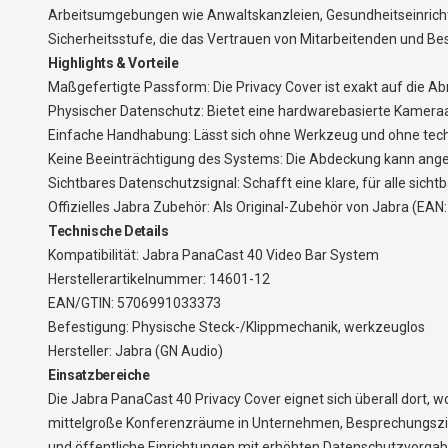
Arbeitsumgebungen wie Anwaltskanzleien, Gesundheitseinrich
Sicherheitsstufe, die das Vertrauen von Mitarbeitenden und Be
Highlights & Vorteile
Maßgefertigte Passform: Die Privacy Cover ist exakt auf die 
Physischer Datenschutz: Bietet eine hardwarebasierte Kameraa
Einfache Handhabung: Lässt sich ohne Werkzeug und ohne techn
Keine Beeinträchtigung des Systems: Die Abdeckung kann angebra
Sichtbares Datenschutzsignal: Schafft eine klare, für alle si
Offizielles Jabra Zubehör: Als Original-Zubehör von Jabra (EAN
Technische Details
Kompatibilität: Jabra PanaCast 40 Video Bar System
Herstellerartikelnummer: 14601-12
EAN/GTIN: 5706991033373
Befestigung: Physische Steck-/Klippmechanik, werkzeuglos
Hersteller: Jabra (GN Audio)
Einsatzbereiche
Die Jabra PanaCast 40 Privacy Cover eignet sich überall dort, w
mittelgroße Konferenzräume in Unternehmen, Besprechungszi
und öffentliche Einrichtungen mit erhöhten Datenschutzvorgab