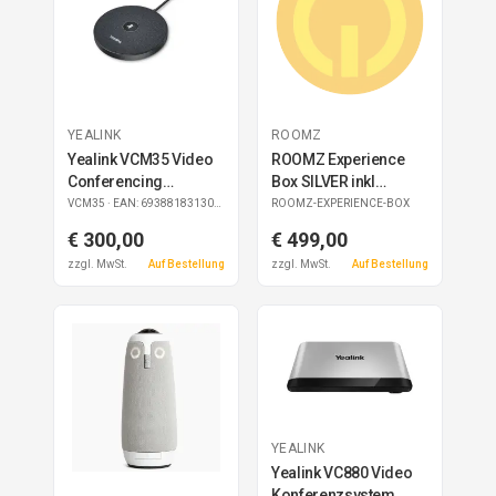
YEALINK
ROOMZ
Yealink VCM35 Video
ROOMZ Experience
Conferencing
Box SILVER inkl
Microphone Wired
subscription 1 Jahr
VCM35
· EAN: 6938818313064
ROOMZ-EXPERIENCE-BOX
ROOM Basic
€ 300,00
€ 499,00
zzgl. MwSt.
Auf Bestellung
zzgl. MwSt.
Auf Bestellung
YEALINK
Yealink VC880 Video
Konferenzsystem