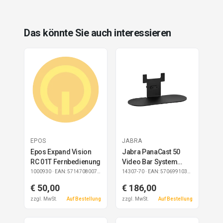
Das könnte Sie auch interessieren
EPOS
JABRA
Epos Expand Vision
Jabra PanaCast 50
RC 01T Fernbedienung
Video Bar System
Table Stand
1000930
· EAN: 5714708007319
14307-70
· EAN: 5706991030297
€ 50,00
€ 186,00
zzgl. MwSt.
Auf Bestellung
zzgl. MwSt.
Auf Bestellung