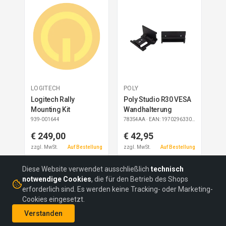
LOGITECH
POLY
Logitech Rally
Poly Studio R30 VESA
Mounting Kit
Wandhalterung
939-001644
783S4AA
· EAN: 197029633033
€ 249,00
€ 42,95
zzgl. MwSt.
Auf Bestellung
zzgl. MwSt.
Auf Bestellung
Diese Website verwendet ausschließlich
technisch
notwendige Cookies
, die für den Betrieb des Shops
erforderlich sind. Es werden keine Tracking- oder Marketing-
Cookies eingesetzt.
©
2026
headON Communications GmbH
Verstanden
AGBs
Datenschutz
Impressum