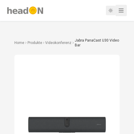
Jabra PanaCast U30 Video
Home
Produkte
Videokonferenz
Bar