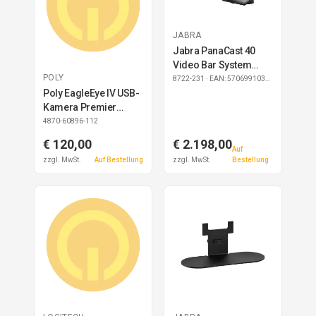
JABRA
Jabra PanaCast 40
Video Bar System
POLY
Zoom Rooms
8722-231
· EAN: 5706991033724
Poly EagleEye IV USB-
Kamera Premier
Service 1 Jahr
4870-60896-112
€ 120,00
€ 2.198,00
Auf
zzgl. MwSt.
Auf Bestellung
zzgl. MwSt.
Bestellung