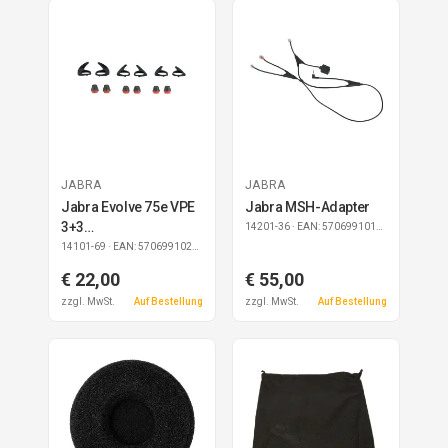
JABRA
JABRA
Jabra Evolve 75e VPE
Jabra MSH-Adapter
3+3
14201-36
· EAN: 5706991014655
EarGels+EarWings
14101-69
· EAN: 5706991021301
€ 22,00
€ 55,00
zzgl. MwSt.
Auf Bestellung
zzgl. MwSt.
Auf Bestellung