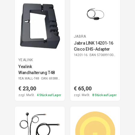
JABRA
Jabra LINK 14201-16
Cisco EHS-Adapter
14201-16
· EAN: 5706991007008
YEALINK
Yealink
Wandhalterung T48
YEA.WALL-T48
· EAN: 6938818301184
€ 23,00
€ 65,00
zzgl. MwSt.
4
Stück auf Lager
zzgl. MwSt.
8
Stück auf Lager