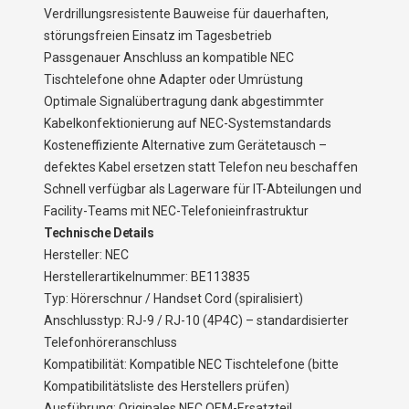
Verdrillungsresistente Bauweise für dauerhaften,
störungsfreien Einsatz im Tagesbetrieb
Passgenauer Anschluss an kompatible NEC
Tischtelefone ohne Adapter oder Umrüstung
Optimale Signalübertragung dank abgestimmter
Kabelkonfektionierung auf NEC-Systemstandards
Kosteneffiziente Alternative zum Gerätetausch –
defektes Kabel ersetzen statt Telefon neu beschaffen
Schnell verfügbar als Lagerware für IT-Abteilungen und
Facility-Teams mit NEC-Telefonieinfrastruktur
Technische Details
Hersteller: NEC
Herstellerartikelnummer: BE113835
Typ: Hörerschnur / Handset Cord (spiralisiert)
Anschlusstyp: RJ-9 / RJ-10 (4P4C) – standardisierter
Telefonhöreranschluss
Kompatibilität: Kompatible NEC Tischtelefone (bitte
Kompatibilitätsliste des Herstellers prüfen)
Ausführung: Originales NEC OEM-Ersatzteil