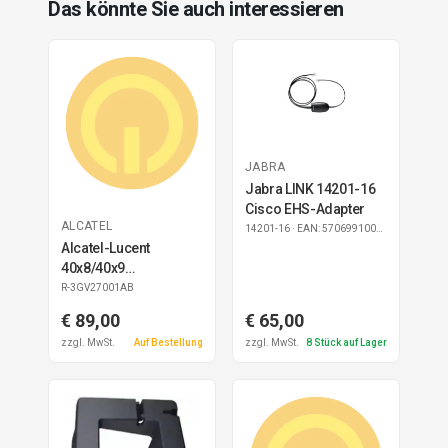
Das könnte Sie auch interessieren
JABRA
Jabra LINK 14201-16
Cisco EHS-Adapter
ALCATEL
14201-16
· EAN: 5706991007008
Alcatel-Lucent
40x8/40x9
Beistellmodul 10 ref
R-3GV27001AB
€ 89,00
€ 65,00
zzgl. MwSt.
Auf Bestellung
zzgl. MwSt.
8
Stück auf Lager