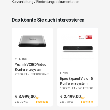
Kurzanleitung / Einrichtungsdokumentation
Das könnte Sie auch interessieren
YEALINK
Yealink VC880 Video
Konferenzsystem
EPOS
VC880
· EAN: 6938818302457
Epos Expand Vision 5
Konferenzsystem
1000425
· EAN: 5714708002260
€ 3.999,00
€ 2.499,00
Auf
Auf
zzgl. MwSt.
Bestellung
zzgl. MwSt.
Bestellung