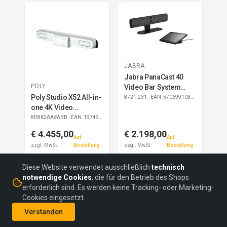
JABRA
Jabra PanaCast 40
POLY
Video Bar System
Poly Studio X52 All-in-
Microsoft Teams
8721-231
· EAN: 5706991033793
one 4K Video
Rooms
Konferenzsystem EU
8D8K2AA#ABB
· EAN: 197497110562
€ 4.455,00
€ 2.198,00
Auf
Auf
zzgl. MwSt.
Bestellung
zzgl. MwSt.
Bestellung
Diese Website verwendet ausschließlich
technisch
notwendige Cookies
, die für den Betrieb des Shops
erforderlich sind. Es werden keine Tracking- oder Marketing-
Cookies eingesetzt.
©
2026
headON Communications GmbH
Verstanden
AGBs
Datenschutz
Impressum