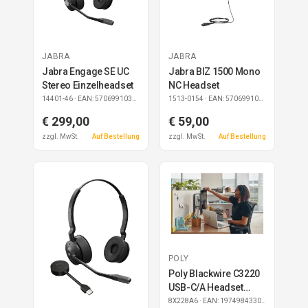
JABRA
JABRA
Jabra Engage SE UC
Jabra BIZ 1500 Mono
Stereo Einzelheadset
NC Headset
14401-46
· EAN: 5706991030495
1513-0154
· EAN: 5706991018974
€ 299,00
€ 59,00
zzgl. MwSt.
Auf Bestellung
zzgl. MwSt.
Auf Bestellung
POLY
Poly Blackwire C3220
USB-C/A Headset
(Bulk)
8X228A6
· EAN: 197498433073