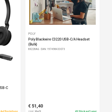
POLY
Poly Blackwire C3220 USB-C/A Headset
(Bulk)
8X228A6
· EAN: 197498433073
USB-C
€ 51,40
Auf Bestellung
zzgl. MwSt.
49
Stück auf Lager