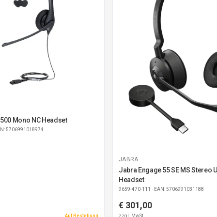
1500 Mono NC Headset
AN: 5706991018974
JABRA
Jabra Engage 55 SE MS Stereo 
Headset
9659-470-111
· EAN: 5706991031188
€ 301,00
Auf Bestellung
zzgl. MwSt.