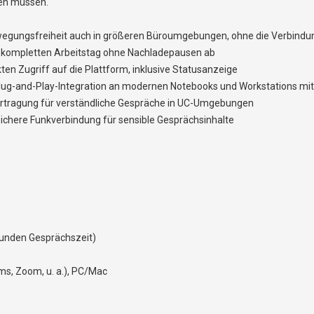
en müssen.
wegungsfreiheit auch in größeren Büroumgebungen, ohne die Verbindu
n kompletten Arbeitstag ohne Nachladepausen ab
ten Zugriff auf die Plattform, inklusive Statusanzeige
– Plug-and-Play-Integration an modernen Notebooks und Workstations m
ertragung für verständliche Gespräche in UC-Umgebungen
ichere Funkverbindung für sensible Gesprächsinhalte
Stunden Gesprächszeit)
ms, Zoom, u. a.), PC/Mac