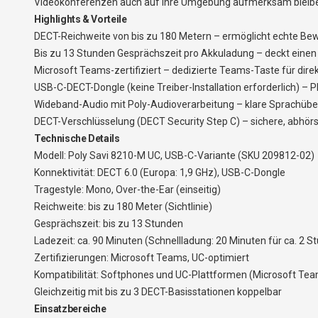
Videokonferenzen auch auf ihre Umgebung aufmerksam bleib
Highlights & Vorteile
DECT-Reichweite von bis zu 180 Metern – ermöglicht echte Be
Bis zu 13 Stunden Gesprächszeit pro Akkuladung – deckt eine
Microsoft Teams-zertifiziert – dedizierte Teams-Taste für direk
USB-C-DECT-Dongle (keine Treiber-Installation erforderlich) 
Wideband-Audio mit Poly-Audioverarbeitung – klare Sprachüb
DECT-Verschlüsselung (DECT Security Step C) – sichere, abhörs
Technische Details
Modell: Poly Savi 8210-M UC, USB-C-Variante (SKU 209812-02)
Konnektivität: DECT 6.0 (Europa: 1,9 GHz), USB-C-Dongle
Tragestyle: Mono, Over-the-Ear (einseitig)
Reichweite: bis zu 180 Meter (Sichtlinie)
Gesprächszeit: bis zu 13 Stunden
Ladezeit: ca. 90 Minuten (Schnellladung: 20 Minuten für ca. 2 
Zertifizierungen: Microsoft Teams, UC-optimiert
Kompatibilität: Softphones und UC-Plattformen (Microsoft Tea
Gleichzeitig mit bis zu 3 DECT-Basisstationen koppelbar
Einsatzbereiche