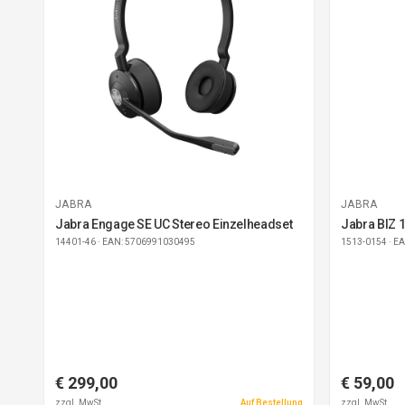
JABRA
JABRA
Jabra Engage SE UC Stereo Einzelheadset
Jabra BIZ 
14401-46
· EAN: 5706991030495
1513-0154
· E
€ 299,00
€ 59,00
zzgl. MwSt.
Auf Bestellung
zzgl. MwSt.