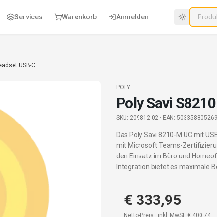
Services
Warenkorb
Anmelden
Headset USB-C
POLY
Poly Savi S821
SKU:
209812-02
· EAN: 50335880526
Das Poly Savi 8210-M UC mit USB
mit Microsoft Teams-Zertifizieru
den Einsatz im Büro und Homeoff
Integration bietet es maximale 
€ 333,95
Netto-Preis · inkl. MwSt:
€ 400,74