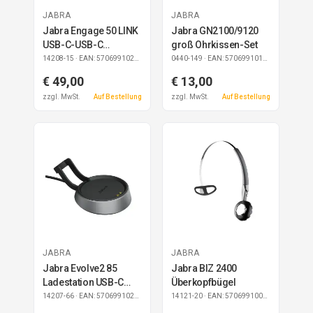
JABRA
JABRA
Jabra Engage 50 LINK
Jabra GN2100/9120
USB-C-USB-C
groß Ohrkissen-Set
Verlängerung 1,2m
14208-15
· EAN: 5706991021349
0440-149
· EAN: 5706991013504
€ 49,00
€ 13,00
zzgl. MwSt.
Auf Bestellung
zzgl. MwSt.
Auf Bestellung
JABRA
JABRA
Jabra Evolve2 85
Jabra BIZ 2400
Ladestation USB-C
Überkopfbügel
schwarz
14207-66
· EAN: 5706991023138
14121-20
· EAN: 5706991009408