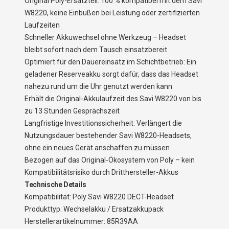
Original Poly-Ersatzteil: 100 % kompatibel mit dem Savi
W8220, keine Einbußen bei Leistung oder zertifizierten
Laufzeiten
Schneller Akkuwechsel ohne Werkzeug – Headset
bleibt sofort nach dem Tausch einsatzbereit
Optimiert für den Dauereinsatz im Schichtbetrieb: Ein
geladener Reserveakku sorgt dafür, dass das Headset
nahezu rund um die Uhr genutzt werden kann
Erhält die Original-Akkulaufzeit des Savi W8220 von bis
zu 13 Stunden Gesprächszeit
Langfristige Investitionssicherheit: Verlängert die
Nutzungsdauer bestehender Savi W8220-Headsets,
ohne ein neues Gerät anschaffen zu müssen
Bezogen auf das Original-Ökosystem von Poly – kein
Kompatibilitätsrisiko durch Dritthersteller-Akkus
Technische Details
Kompatibilität: Poly Savi W8220 DECT-Headset
Produkttyp: Wechselakku / Ersatzakkupack
Herstellerartikelnummer: 85R39AA