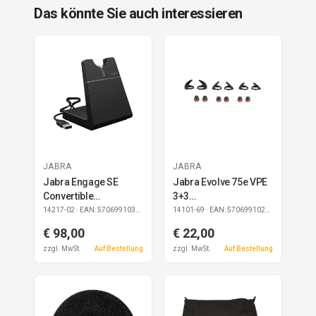
Das könnte Sie auch interessieren
JABRA
JABRA
Jabra Engage SE
Jabra Evolve 75e VPE
Convertible
3+3
Ladestation USB-A
EarGels+EarWings
14217-02
· EAN: 5706991030419
14101-69
· EAN: 5706991021301
€ 98,00
€ 22,00
zzgl. MwSt.
Auf Bestellung
zzgl. MwSt.
Auf Bestellung