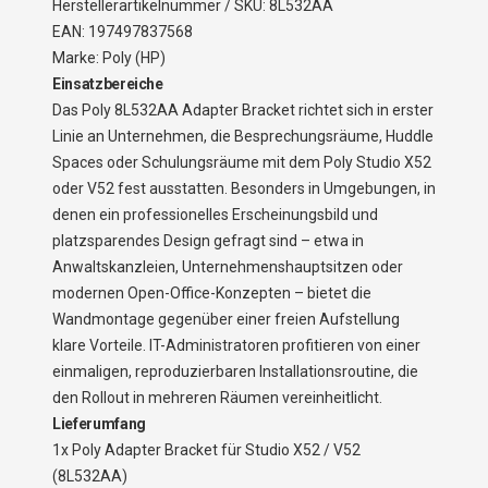
Herstellerartikelnummer / SKU: 8L532AA
EAN: 197497837568
Marke: Poly (HP)
Einsatzbereiche
Das Poly 8L532AA Adapter Bracket richtet sich in erster
Linie an Unternehmen, die Besprechungsräume, Huddle
Spaces oder Schulungsräume mit dem Poly Studio X52
oder V52 fest ausstatten. Besonders in Umgebungen, in
denen ein professionelles Erscheinungsbild und
platzsparendes Design gefragt sind – etwa in
Anwaltskanzleien, Unternehmenshauptsitzen oder
modernen Open-Office-Konzepten – bietet die
Wandmontage gegenüber einer freien Aufstellung
klare Vorteile. IT-Administratoren profitieren von einer
einmaligen, reproduzierbaren Installationsroutine, die
den Rollout in mehreren Räumen vereinheitlicht.
Lieferumfang
1x Poly Adapter Bracket für Studio X52 / V52
(8L532AA)