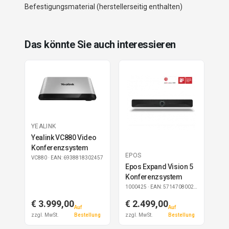
Befestigungsmaterial (herstellerseitig enthalten)
Das könnte Sie auch interessieren
YEALINK
Yealink VC880 Video
Konferenzsystem
EPOS
VC880
· EAN: 6938818302457
Epos Expand Vision 5
Konferenzsystem
1000425
· EAN: 5714708002260
€ 3.999,00
€ 2.499,00
Auf
Auf
zzgl. MwSt.
Bestellung
zzgl. MwSt.
Bestellung