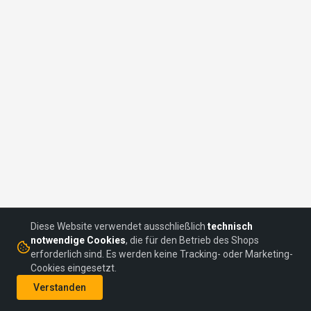
Diese Website verwendet ausschließlich
technisch
notwendige Cookies
, die für den Betrieb des Shops
erforderlich sind. Es werden keine Tracking- oder Marketing-
Cookies eingesetzt.
©
2026
headON Communications GmbH
Verstanden
AGBs
Datenschutz
Impressum