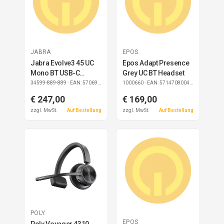
JABRA
EPOS
Jabra Evolve3 45 UC
Epos Adapt Presence
Mono BT USB-C
Grey UC BT Headset
Headset inkl.
34599-889-889
· EAN: 5706991036053
1000660
· EAN: 5714708004615
Ladestation
€ 247,00
€ 169,00
zzgl. MwSt.
Auf Bestellung
zzgl. MwSt.
Auf Bestellung
POLY
EPOS