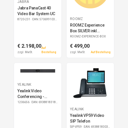
JABRA
Jabra PanaCast 40
Video Bar System UC
ROOMZ
8720-231
· EAN: 5706991033656
ROOMZ Experience
Box SILVER inkl
subscription 1 Jahr
ROOMZ-EXPERIENCE-BOX
ROOM Basic
€ 2.198,00
€ 499,00
Auf
zzgl. MwSt.
Bestellung
zzgl. MwSt.
Auf Bestellung
YEALINK
Yealink Video
Conferencing -
SmartVision 40
1206656
· EAN: 6938818318212
YEALINK
Yealink VP59 Video
SIP Telefon
SIP-VP59
· EAN: 6938818303270