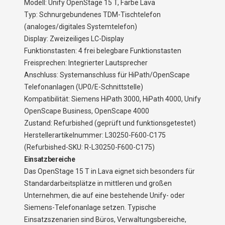
Modell: Unify OpenStage 15 T, Farbe Lava
Typ: Schnurgebundenes TDM-Tischtelefon
(analoges/digitales Systemtelefon)
Display: Zweizeiliges LC-Display
Funktionstasten: 4 frei belegbare Funktionstasten
Freisprechen: Integrierter Lautsprecher
Anschluss: Systemanschluss für HiPath/OpenScape
Telefonanlagen (UP0/E-Schnittstelle)
Kompatibilität: Siemens HiPath 3000, HiPath 4000, Unify
OpenScape Business, OpenScape 4000
Zustand: Refurbished (geprüft und funktionsgetestet)
Herstellerartikelnummer: L30250-F600-C175
(Refurbished-SKU: R-L30250-F600-C175)
Einsatzbereiche
Das OpenStage 15 T in Lava eignet sich besonders für
Standardarbeitsplätze in mittleren und großen
Unternehmen, die auf eine bestehende Unify- oder
Siemens-Telefonanlage setzen. Typische
Einsatzszenarien sind Büros, Verwaltungsbereiche,