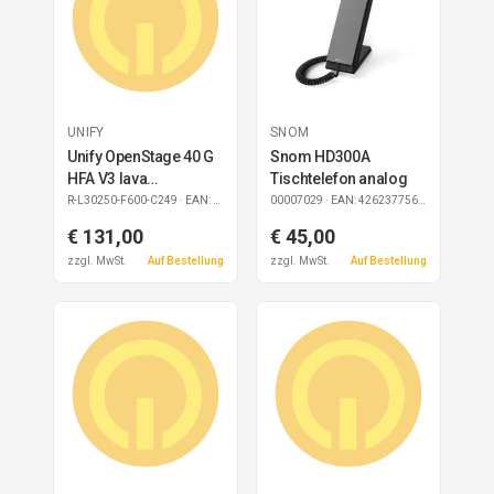
UNIFY
SNOM
Unify OpenStage 40 G
Snom HD300A
HFA V3 lava
Tischtelefon analog
refurbished
R-L30250-F600-C249
· EAN: 4050026029918
00007029
· EAN: 4262377561171
€ 131,00
€ 45,00
zzgl. MwSt.
Auf Bestellung
zzgl. MwSt.
Auf Bestellung