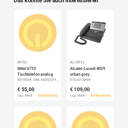
Das könnte Sie auch interessieren
MITEL
ALCATEL
Mitel 6710
Alcatel-Lucent 4039
Tischtelefon analog
urban grey
Tischtelefon
ATD0032A
· EAN: 3602070798015
R-3GV27009DB
refurbished
€ 55,00
€ 109,00
zzgl. MwSt.
Auf Bestellung
zzgl. MwSt.
Auf Bestellung