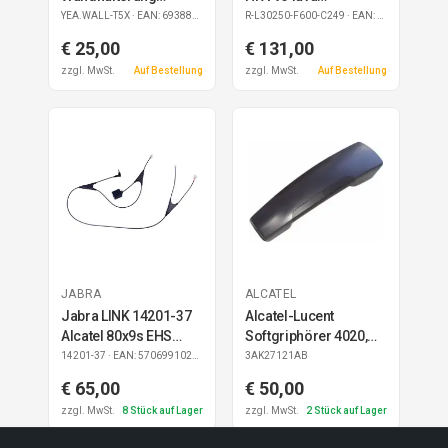
T56/T57/T58
refurbished
YEA.WALL-T5X
· EAN: 6938818306783
R-L30250-F600-C249
· EAN: 4050026029918
€ 25,00
€ 131,00
zzgl. MwSt.
Auf Bestellung
zzgl. MwSt.
Auf Bestellung
JABRA
ALCATEL
Jabra LINK 14201-37
Alcatel-Lucent
Alcatel 80x9s EHS
Softgriphörer 4020,
Adapter
4035 Reflexes
14201-37
· EAN: 5706991023497
3AK27121AB
€ 65,00
€ 50,00
zzgl. MwSt.
8
Stück auf Lager
zzgl. MwSt.
2
Stück auf Lager