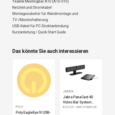
Yealink MeetingBar A10 (A10-010)
Netzteil und Stromkabel
Montagezubehör für Wandmontage und
TV-/Monitorhalterung
USB-Kabel für PC-Direktanbindung
Kurzanleitung / Quick Start Guide
Das könnte Sie auch interessieren
JABRA
Jabra PanaCast 40
Video Bar System
POLY
Zoom Rooms
8722-231
· EAN: 5706991033724
Poly EagleEye IV USB-