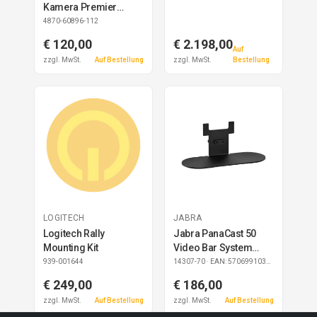
Kamera Premier
Service 1 Jahr
4870-60896-112
€ 120,00
€ 2.198,00
Auf
zzgl. MwSt.
Auf Bestellung
zzgl. MwSt.
Bestellung
LOGITECH
JABRA
Logitech Rally
Jabra PanaCast 50
Mounting Kit
Video Bar System
Table Stand
939-001644
14307-70
· EAN: 5706991030297
€ 249,00
€ 186,00
zzgl. MwSt.
Auf Bestellung
zzgl. MwSt.
Auf Bestellung