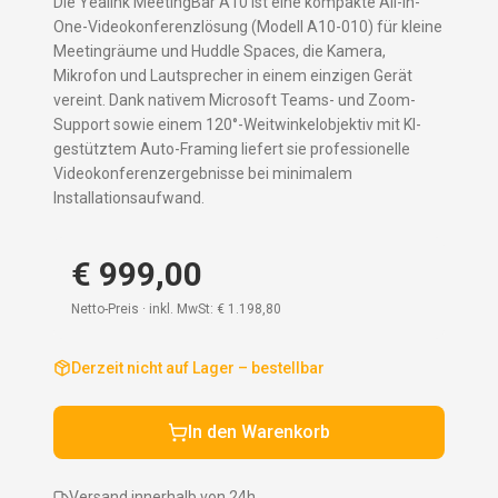
Die Yealink MeetingBar A10 ist eine kompakte All-in-
One-Videokonferenzlösung (Modell A10-010) für kleine
Meetingräume und Huddle Spaces, die Kamera,
Mikrofon und Lautsprecher in einem einzigen Gerät
vereint. Dank nativem Microsoft Teams- und Zoom-
Support sowie einem 120°-Weitwinkelobjektiv mit KI-
gestütztem Auto-Framing liefert sie professionelle
Videokonferenzergebnisse bei minimalem
Installationsaufwand.
€ 999,00
Netto-Preis · inkl. MwSt:
€ 1.198,80
Derzeit nicht auf Lager – bestellbar
In den Warenkorb
Versand innerhalb von 24h