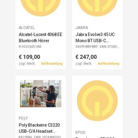
ALCATEL
JABRA
Alcatel-Lucent 4068 EE
Jabra Evolve3 45 UC
Bluetooth Hörer
Mono BT USB-C
Headset inkl.
R-3GV26051AB
34599-889-889
· EAN: 5706991036053
Ladestation
€ 109,00
€ 247,00
zzgl. MwSt.
Auf Bestellung
zzgl. MwSt.
Auf Bestellung
POLY
Poly Blackwire C3220
USB-C/A Headset
EPOS
(Bulk)
8X228A6
· EAN: 197498433073