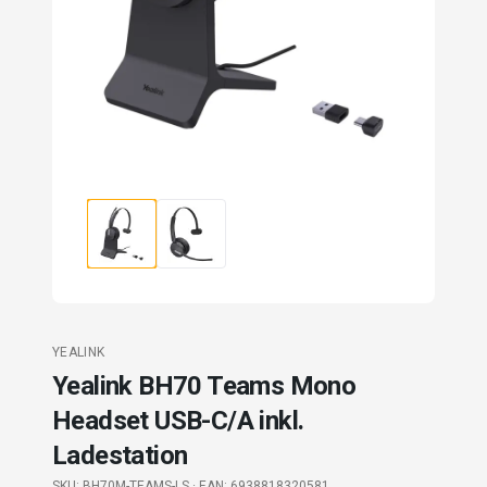
YEALINK
Yealink BH70 Teams Mono
Headset USB-C/A inkl.
Ladestation
SKU:
BH70M-TEAMS-LS
· EAN: 6938818320581