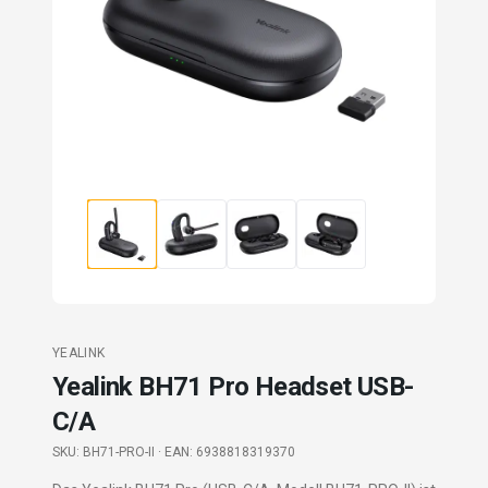
YEALINK
Yealink BH71 Pro Headset USB-
C/A
SKU:
BH71-PRO-II
· EAN: 6938818319370