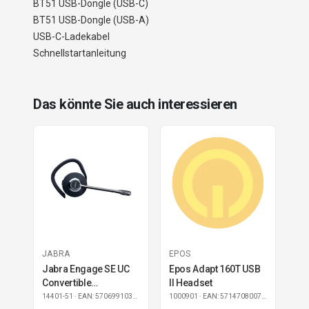
BT51 USB-Dongle (USB-C)
BT51 USB-Dongle (USB-A)
USB-C-Ladekabel
Schnellstartanleitung
Das könnte Sie auch interessieren
JABRA
EPOS
Jabra Engage SE UC
Epos Adapt 160T USB
Convertible
II Headset
Einzelheadset
14401-51
· EAN: 5706991030532
1000901
· EAN: 5714708007029