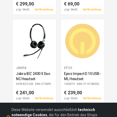
€ 299,00
€ 69,00
zzgl. MwSt.
Auf Bestellung
zzgl. MwSt.
Auf Bestellung
JABRA
EPOS
Jabra BIZ 2400 II Duo
Epos Impact D 10 USB-
NC Headset
ML Headset
2409-820-204
· EAN: 5706991017649
1000574
· EAN: 5714708003755
€ 241,00
€ 239,00
zzgl. MwSt.
Auf Bestellung
zzgl. MwSt.
Auf Bestellung
Diese Website verwendet ausschließlich
technisch
notwendige Cookies
, die für den Betrieb des Shops