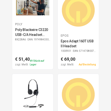
POLY
Poly Blackwire C3220
USB-C/A Headset
EPOS
(Bulk)
8X228A6
· EAN: 197498433073
Epos Adapt 160T USB
II Headset
1000901
· EAN: 5714708007029
€ 51,40
€ 69,00
49
Stück auf
zzgl. MwSt.
Lager
zzgl. MwSt.
Auf Bestellung