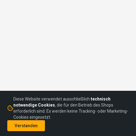
Diese Website verwendet ausschließlich
technisch
notwendige Cookies
, die für den Betrieb des Shops
erforderlich sind. Es werden keine Tracking- oder Marketing-
Cookies eingesetzt.
©
2026
headON Communications GmbH
Verstanden
AGBs
Datenschutz
Impressum