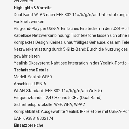
verzichten.
Highlights & Vorteile
Dual-Band-WLAN nach IEEE 802.11a/b/g/n/ac: Unterstützung sowo
Funknetzwerken
Plug-and-Play per USB-A: Einfaches Einstecken in den USB-Port
Kabellose Netzwerkanbindung: Tischtelefone lassen sich ohne 
Kompaktes Design: Kleines, unauffälliges Gehäuse, das am Telef
Netzwerkentlastung durch 5-GHz-Band: Durch die Nutzung des 
gewährleisten
Yealink-Ökosystem: Nahtlose Integration in das Yealink-Portfolio
Technische Details
Modell: Yealink WF50
Anschluss: USB-A
WLAN-Standard: IEEE 802.11a/b/g/n/ac (Wi-Fi 5)
Frequenzbänder: 2,4 GHz und 5 GHz (Dual-Band)
Sicherheitsprotokolle: WEP, WPA, WPA2
Kompatibilität: Ausgewählte Yealink IP-Telefone mit USB-A-Port (
EAN: 6938818302174
Einsatzbereiche