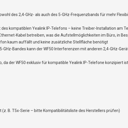
hl des 2,4-GHz- als auch des 5-GHz-Frequenzbands für mehr Flexibilit
 des kompatiblen Yealink IP-Telefons – keine Treiber-Installation am 
Ethernet-Kabel betreiben, was die Aufstellmöglichkeiten im Büro, in B
on kaum auffällt und keine zusätzliche Stellfläche benötigt
5-GHz-Bandes kann der WF50 Interferenzen mit anderen 2,4-GHz-Gerät
, da der WF50 exklusiv für kompatible Yealink IP-Telefone konzipiert is
z. B. T5x-Serie – bitte Kompatibilitätsliste des Herstellers prüfen)