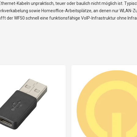
Ethernet-Kabeln unpraktisch, teuer oder baulich nicht möglich ist. Typis
rkverkabelung sowie Homeoffice-Arbeitsplätze, an denen nur WLAN-Zug
t der WF50 schnell eine funktionsfähige VoIP-Infrastruktur ohne Infras