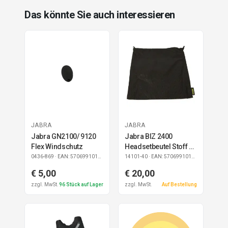
Das könnte Sie auch interessieren
JABRA
JABRA
Jabra GN2100/ 9120
Jabra BIZ 2400
Flex Windschutz
Headsetbeutel Stoff 10
Stück
0436-869
· EAN: 5706991015881
14101-40
· EAN: 5706991017267
€ 5,00
€ 20,00
zzgl. MwSt.
96
Stück auf Lager
zzgl. MwSt.
Auf Bestellung